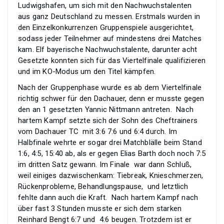
Ludwigshafen, um sich mit den Nachwuchstalenten
aus ganz Deutschland zu messen. Erstmals wurden in
den Einzelkonkurrenzen Gruppenspiele ausgerichtet,
sodass jeder Teilnehmer auf mindestens drei Matches
kam. Elf bayerische Nachwuchstalente, darunter acht
Gesetzte konnten sich für das Viertelfinale qualifizieren
und im KO-Modus um den Titel kämpfen.
Nach der Gruppenphase wurde es ab dem Viertelfinale
richtig schwer für den Dachauer, denn er musste gegen
den an 1 gesetzten Yannic Nittmann antreten. Nach
hartem Kampf setzte sich der Sohn des Cheftrainers
vom Dachauer TC mit 3:6 7:6 und 6:4 durch. Im
Halbfinale wehrte er sogar drei Matchblälle beim Stand
1:6, 4:5, 15:40 ab, als er gegen Elias Barth doch noch 7:5
im dritten Satz gewann. Im Finale war dann Schluß,
weil einiges dazwischenkam: Tiebreak, Knieschmerzen,
Rückenprobleme, Behandlungspause, und letztlich
fehlte dann auch die Kraft. Nach hartem Kampf nach
über fast 3 Stunden musste er sich dem starken
Reinhard Bengt 6:7 und 4:6 beugen. Trotzdem ist er