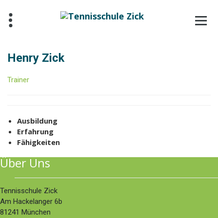
Zum
Inhalt
springen
Henry Zick
Trainer
Ausbildung
Erfahrung
Fähigkeiten
Über Uns
Tennisschule Zick
Am Hackelanger 6b
81241 München