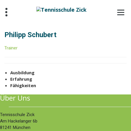
Zum
Inhalt
springen
Philipp Schubert
Trainer
Ausbildung
Erfahrung
Fähigkeiten
Über Uns
Tennisschule Zick
Am Hackelanger 6b
81241 München