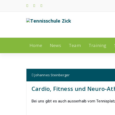
Zum
Inhalt
springen
Home
News
Team
Training
Johannes Steinberger
Cardio, Fitness und Neuro-At
Bei uns gibt es auch ausserhalb vom Tennisplatz