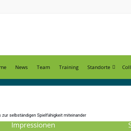
me
News
Team
Training
Standorte
Col
 zur selbständigen Spielfähigkeit miteinander
Impressionen