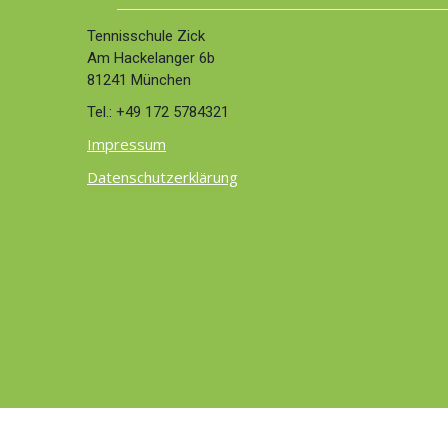
Tennisschule Zick
Am Hackelanger 6b
81241 München
Tel.: +49 172 5784321
Impressum
Datenschutzerklärung