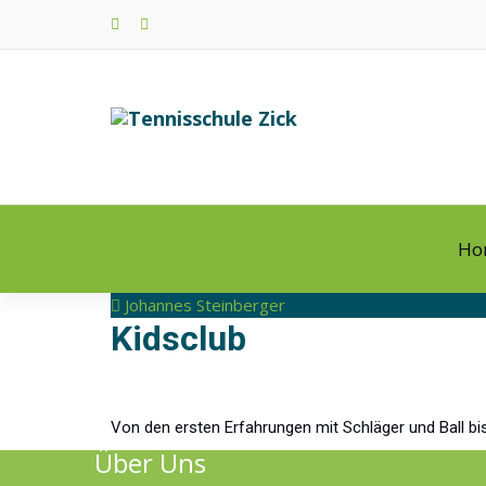
Zum
Inhalt
springen
Ho
Johannes Steinberger
Kidsclub
Von den ersten Erfahrungen mit Schläger und Ball bis
Über Uns